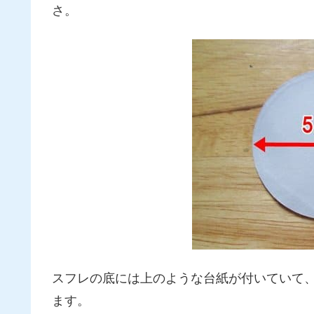
さ。
スフレの底には上のような台紙が付いていて、直
ます。