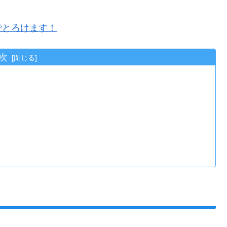
でとろけます！
次