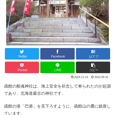
Twitter
Facebook
はてブ
Pocket
LINE
コピー
2024.11.13
2022.05.31
函館の船魂神社は、海上安全を祈念して奉られたのが起源
であり、北海道最古の神社です。
函館の港「巴港」を見下ろすように、函館山の麓に鎮座し
ています。