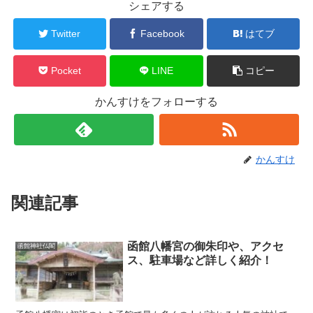
シェアする
Twitter
Facebook
はてブ
Pocket
LINE
コピー
かんすけをフォローする
かんすけ
関連記事
函館八幡宮の御朱印や、アクセ
函館神社仏閣
ス、駐車場など詳しく紹介！