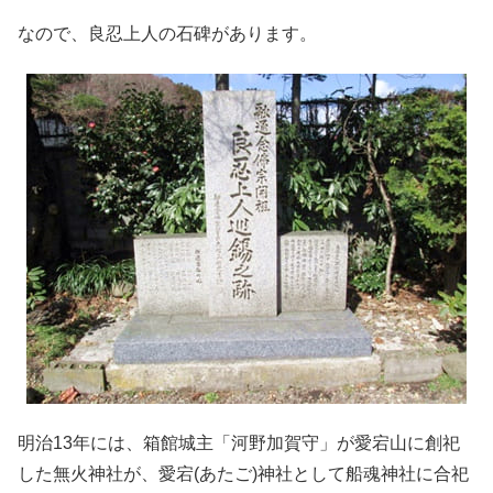
なので、良忍上人の石碑があります。
明治13年には、箱館城主「河野加賀守」が愛宕山に創祀
した無火神社が、愛宕(あたご)神社として船魂神社に合祀